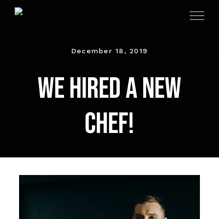
Skip
to
content
December 18, 2019
We hired a new
chef!